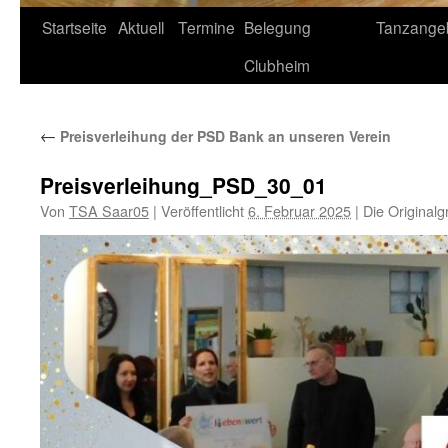
Startseite
Aktuell
Termine
Belegung
Tanzange
Clubheim
←
Preisverleihung der PSD Bank an unseren Verein
Preisverleihung_PSD_30_01
Von
TSA Saar05
|
Veröffentlicht
6. Februar 2025
|
Die Originalg