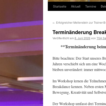
Startseite
Aktuell
Termine
Bel
←
Erfolgreicher Meilenstein zur Trainer-B
Terminänderung Brea
Veröffentlicht am
8. Juni 2026
von
TSA Sa
**Terminänderung beim
Bitte beachten: Der Start unseres 
Jahren verschiebt sich um eine Woc
bleiben unverändert: immer mittwo
Im Workshop lernen die Teilnehmer
Breakdance kennen. Neben ersten 
Bewegung, Kreativität und Selbstve
Der Workshop umfasst drei Termine