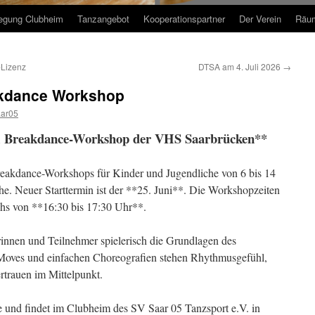
egung Clubheim
Tanzangebot
Kooperationspartner
Der Verein
Räum
-Lizenz
DTSA am 4. Juli 2026
→
kdance Workshop
ar05
 Breakdance-Workshop der VHS Saarbrücken**
Breakdance-Workshops für Kinder und Jugendliche von 6 bis 14
he. Neuer Starttermin ist der **25. Juni**. Die Workshopzeiten
chs von **16:30 bis 17:30 Uhr**.
innen und Teilnehmer spielerisch die Grundlagen des
Moves und einfachen Choreografien stehen Rhythmusgefühl,
rtrauen im Mittelpunkt.
 und findet im Clubheim des SV Saar 05 Tanzsport e.V. in