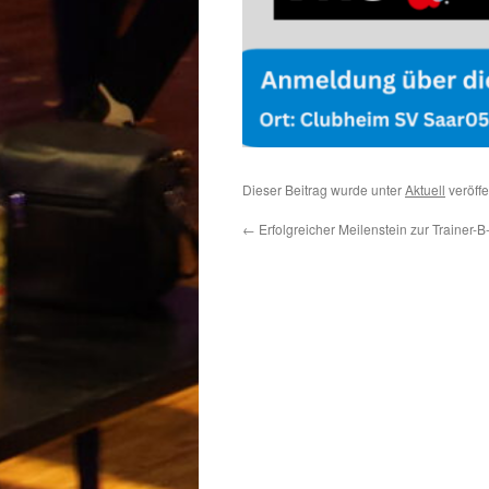
Dieser Beitrag wurde unter
Aktuell
veröffe
←
Erfolgreicher Meilenstein zur Trainer-B