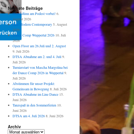
Neueste Beiträge
Hauchdünn am Podest vorbei!
6.
August 2026
Jazz Modern Contemporary
5. August
2026
Dance Comp Wuppertal 2026
10. Juli
2026
Open Floor am 26.Juli und 2. August
9. Juli 2026
DTSA Abnahme am 2. und 4. Juli
9.
Juli 2026
Turnierstart von Mascha Margolina bei
der Dance Comp 2026 in Wuppertal
9.
Juli 2026
Abstimmen für unser Projekt:
Gemeinsam in Bewegung
8. Juli 2026
DTSA Abnahme im Line Dance
15.
Juni 2026
Tanzspaß in den Sommerferien
10.
Juni 2026
DTSA am 4. Juli 2026
8. Juni 2026
Archiv
Archiv